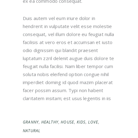
ex ea commodo consequat.
Duis autem vel eum iriure dolor in
hendrerit in vulputate velit esse molestie
consequat, vel illum dolore eu feugiat nulla
facilisis at vero eros et accumsan et iusto
odio dignissim qui blandit praesent
luptatum zzril delenit augue duis dolore te
feugait nulla facilisi. Nam liber tempor cum
soluta nobis eleifend option congue nihil
imperdiet doming id quod mazim placerat
facer possim assum. Typi non habent
claritatem insitam; est usus legentis in iis
,
,
,
,
,
GRANNY
HEALTHY
HOUSE
KIDS
LOVE
NATURAL